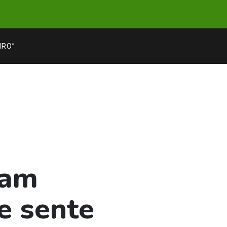
IRO”
tam
e sente