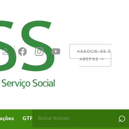
ASSOCIE-SE À
ABEPSS
➝
Pesquisar
⌕
ações
GTPs
ABEPSS Itinerante
por: