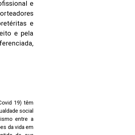
fissional e
norteadores
retéritas e
eito e pela
eferenciada,
(Covid 19) têm
ualdade social
nismo entre a
ões da vida em