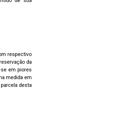
entido de sua
com respectivo
preservação da
a-se em piores
, na medida em
 parcela desta