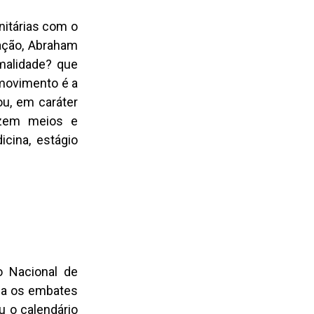
nitárias com o
cação, Abraham
rmalidade? que
 movimento é a
ou, em caráter
lizem meios e
cina, estágio
o Nacional de
ha os embates
u o calendário