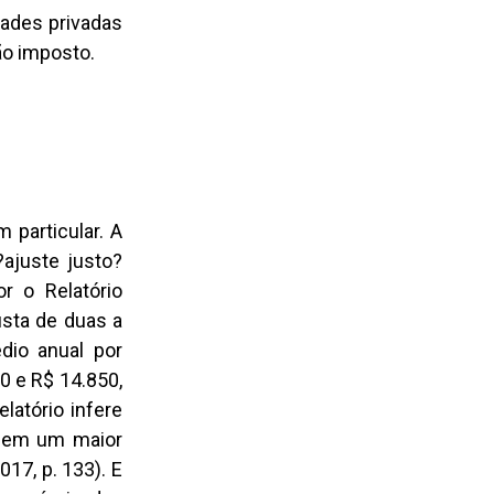
dades privadas
ão imposto.
 particular. A
ajuste justo?
r o Relatório
usta de duas a
dio anual por
0 e R$ 14.850,
latório infere
e em um maior
17, p. 133). E