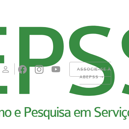
ASSOCIE-SE À
ABEPSS
➝