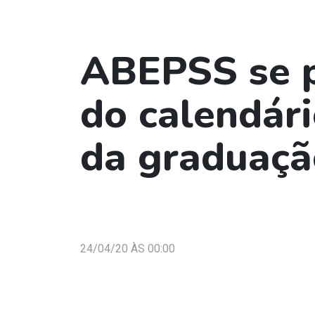
ABEPSS se p
do calendár
da graduaçã
24/04/20 ÀS 00:00