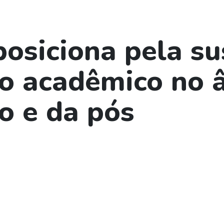
osiciona pela s
io acadêmico no 
o e da pós