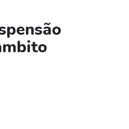
uspensão
âmbito