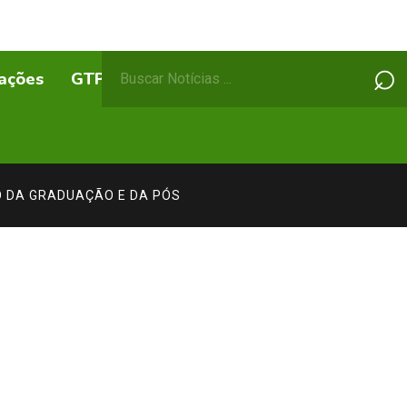
Pesquisar
⌕
ações
GTPs
ABEPSS Itinerante
por:
O DA GRADUAÇÃO E DA PÓS