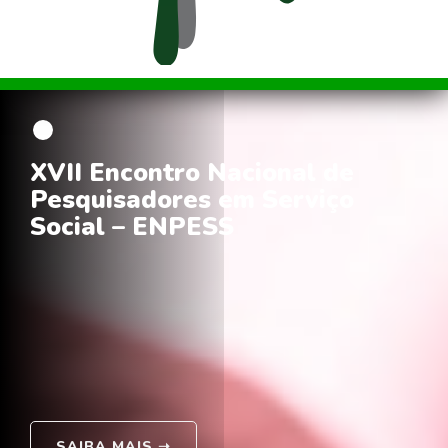
XVII Encontro Nacional de
Pesquisadores em Serviço
Social – ENPESS
SAIBA MAIS
➝