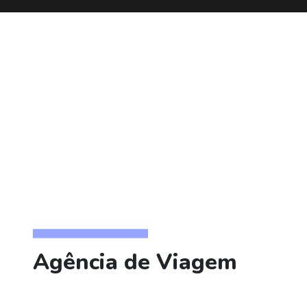
▅▅▅▅▅▅▅▅▅▅▅▅
Agência de Viagem