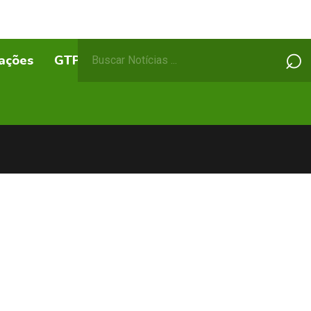
Pesquisar
⌕
ações
GTPs
ABEPSS Itinerante
por: