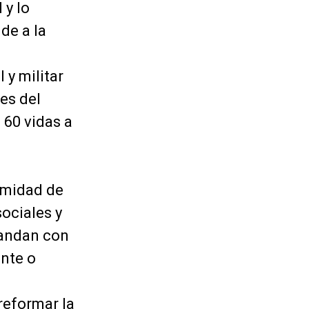
 y lo
de a la
 y militar
es del
 60 vidas a
timidad de
ociales y
mandan con
ente o
reformar la