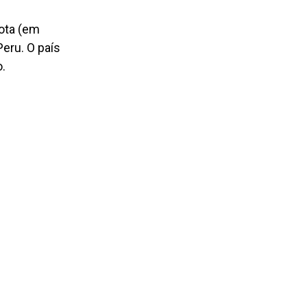
ota (em
Peru. O país
o.