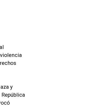
al
violencia
erechos
laza y
a República
ovocó