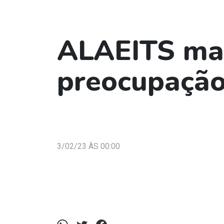
ALAEITS man
preocupação
3/02/23 ÀS 00:00