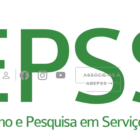
ASSOCIE-SE À
ABEPSS
➝