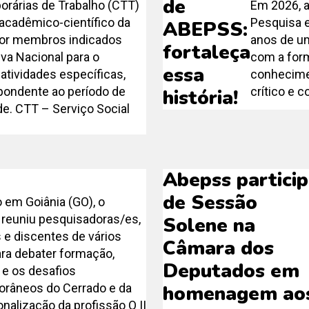
de
rárias de Trabalho (CTT)
Em 2026, a
acadêmico-científico da
Pesquisa e
ABEPSS:
or membros indicados
anos de u
fortaleça
iva Nacional para o
com a form
essa
atividades específicas,
conhecimen
ondente ao período de
crítico e 
história!
de. CTT – Serviço Social
Abepss partici
de Sessão
 em Goiânia (GO), o
 reuniu pesquisadoras/es,
Solene na
 e discentes de vários
Câmara dos
ara debater formação,
Deputados em
 e os desafios
râneos do Cerrado e da
homenagem ao
onalização da profissão O II