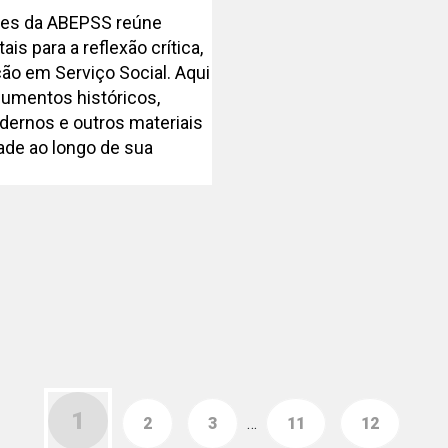
ões da ABEPSS reúne
s para a reflexão crítica,
ão em Serviço Social. Aqui
cumentos históricos,
cadernos e outros materiais
ade ao longo de sua
1
2
3
…
11
12