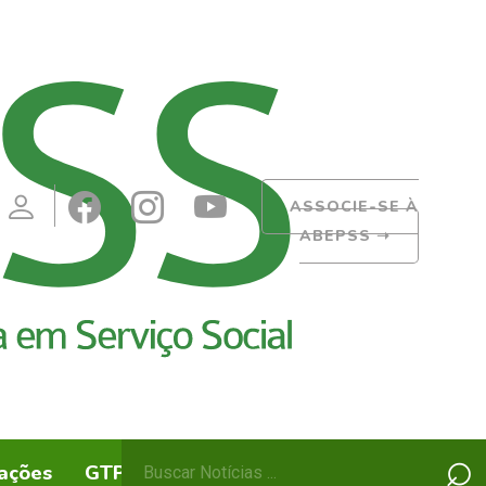
ASSOCIE-SE À
ABEPSS
➝
Pesquisar
⌕
ações
GTPs
ABEPSS Itinerante
por: