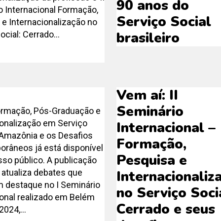
90 anos do
o Internacional Formação,
Serviço Social
e Internacionalização no
brasileiro
ocial: Cerrado...
Vem aí: II
Seminário
ormação, Pós-Graduação e
ionalização em Serviço
Internacional –
a Amazônia e os Desafios
Formação,
râneos já está disponível
Pesquisa e
sso público. A publicação
 atualiza debates que
Internacionaliz
 destaque no I Seminário
no Serviço Soci
ional realizado em Belém
Cerrado e seus
2024,...