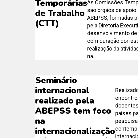
Temporárias
As Comissões Tempo
são órgãos de apoio 
de Trabalho
ABEPSS, formadas p
(CTT)
pela Diretoria Execut
desenvolvimento de 
com duração corresp
realização da ativida
na...
Seminário
internacional
Realizado
encontro
realizado pela
docentes
ABEPSS tem foco
países p
na
pesquisa
contempo
internacionalização
internaci