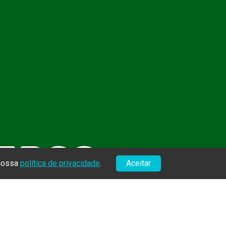
BEPSS
 nossa
política de privacidade
.
Aceitar
uisa em
o membro,