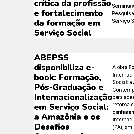
crítica da profissão
Seminári
e fortalecimento
Pesquisa 
da formação em
Serviço S
Serviço Social
ABEPSS
disponibiliza e-
A obra F
Internac
book: Formação,
Social: 
Pós-Graduação e
Contempo
Internacionalização
para ace
retoma e
em Serviço Social:
ganharam
a Amazônia e os
Internac
Desafios
(PA), em 