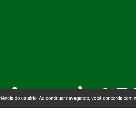
cie-se à A
eriência do usuário. Ao continuar navegando, você concorda com
SS (Associação Brasileira de Ensino e Pesq
Social) convida você a se juntar a nós! Com