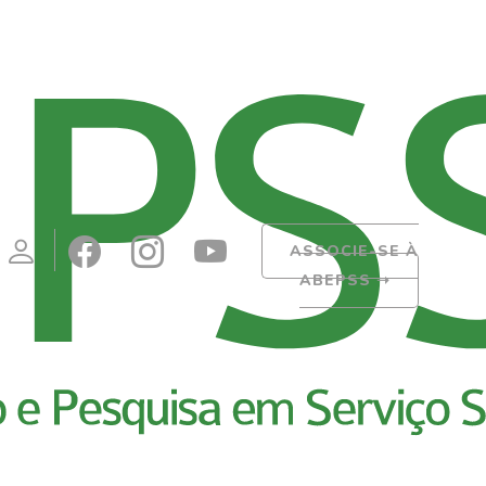
ASSOCIE-SE À
ABEPSS
➝