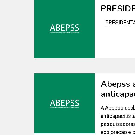
PRESID
PRESIDENTAS
Abepss a
anticapa
A Abepss acab
anticapacitist
pesquisadoras
exploração e o