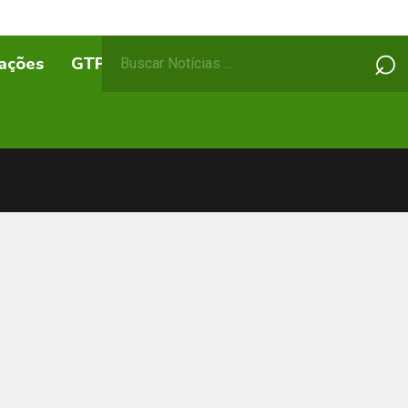
Pesquisar
⌕
ações
GTPs
ABEPSS Itinerante
por: