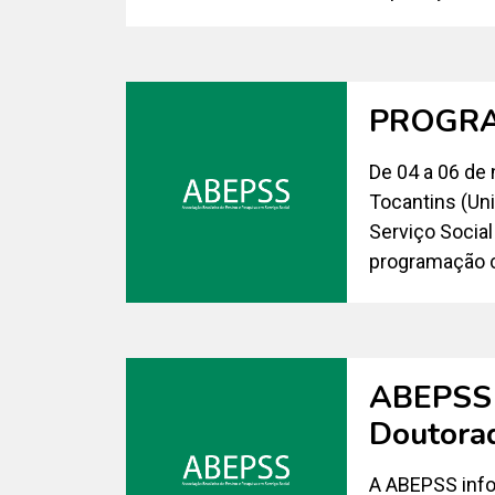
PROGRA
De 04 a 06 de 
Tocantins (Un
Serviço Social
programação c
ABEPSS d
Doutorad
A ABEPSS info