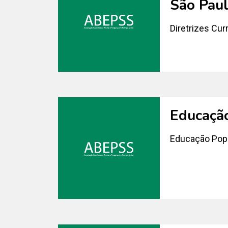
São Pau
Diretrizes Cur
Educação
Educação Popul