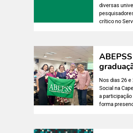
diversas univ
pesquisadores
crítico no Ser
ABEPSS e
graduaçã
Nos dias 26 e
Social na Cape
a participaçã
forma presenci