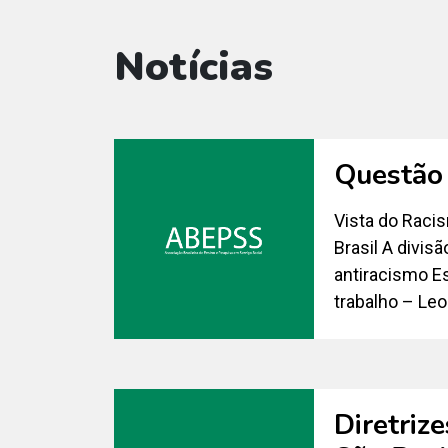
Notícias
Questão 
Vista do Racis
Brasil A divis
antiracismo E
trabalho – Le
Diretrize