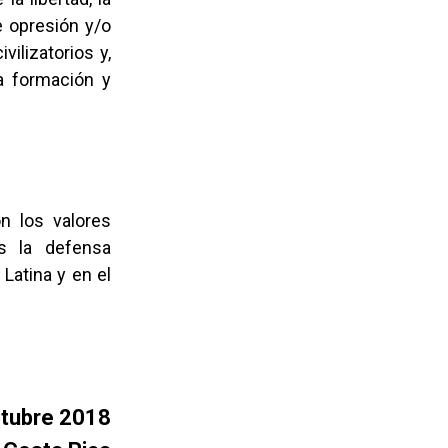
e opresión y/o
ilizatorios y,
a formación y
on los valores
os la defensa
Latina y en el
ctubre 2018