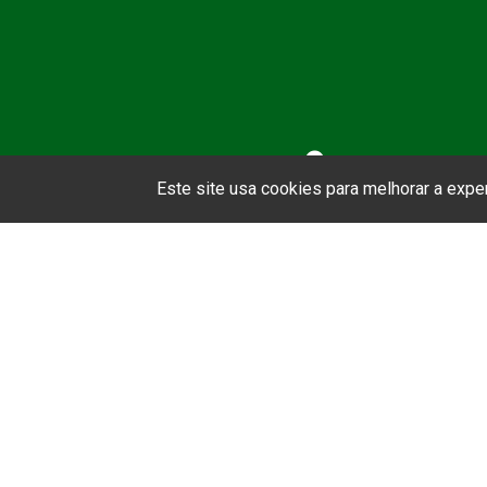
Asso
Este site usa cookies para melhorar a exp
A ABEP
Serviço 
você terá
e