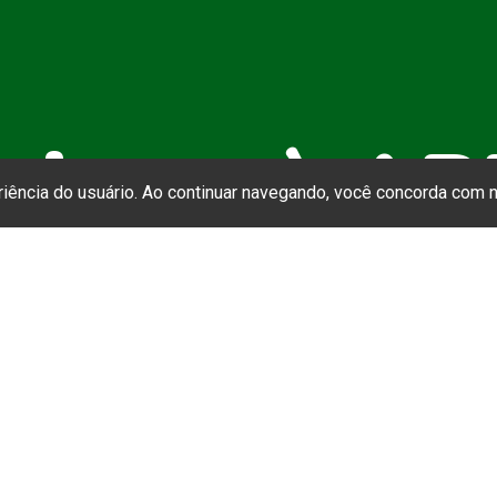
cie-se à A
eriência do usuário. Ao continuar navegando, você concorda com
SS (Associação Brasileira de Ensino e Pesq
Social) convida você a se juntar a nós! Com
 a oportunidade de contribuir para o fortale
nsino e da pesquisa em serviço social no Brasi