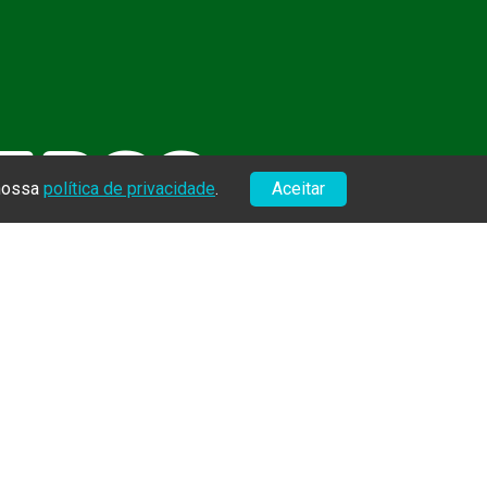
BEPSS
 nossa
política de privacidade
.
Aceitar
uisa em
o membro,
cimento do
l.