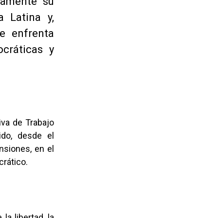
camente su
 Latina y,
ue enfrenta
cráticas y
iva de Trabajo
do, desde el
nsiones, en el
crático.
a libertad, la