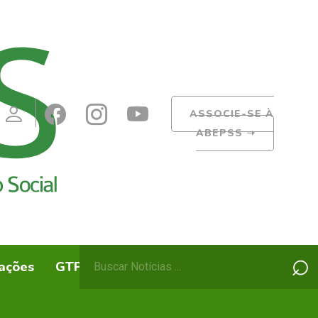
ASSOCIE-SE À
ABEPSS
➝
Pesquisar
⌕
ações
GTPs
ABEPSS Itinerante
por: