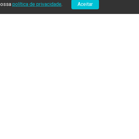
 nossa
política de privacidade
.
Aceitar
uisa em
o membro,
cimento do
l.