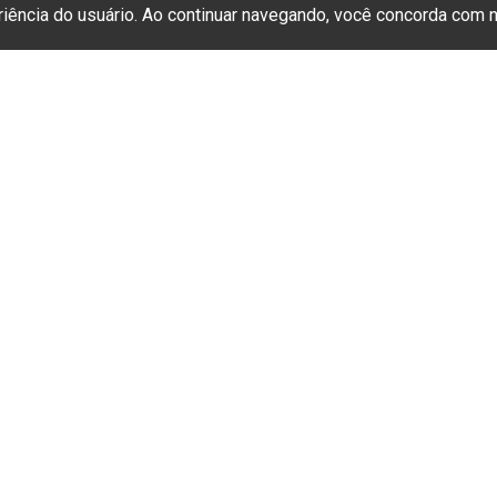
eriência do usuário. Ao continuar navegando, você concorda com
SS (Associação Brasileira de Ensino e Pesq
Social) convida você a se juntar a nós! Com
 a oportunidade de contribuir para o fortale
nsino e da pesquisa em serviço social no Brasi
CLIQUE AQUI
➝