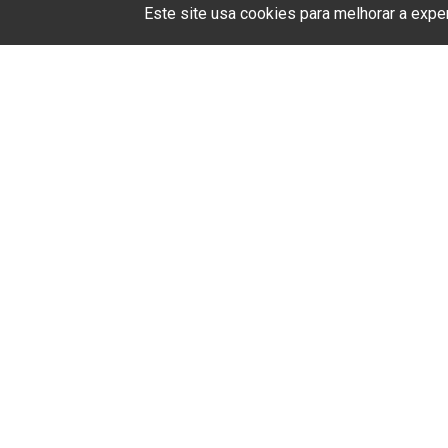
Este site usa cookies para melhorar a exp
A ABEP
Serviço 
você terá
e