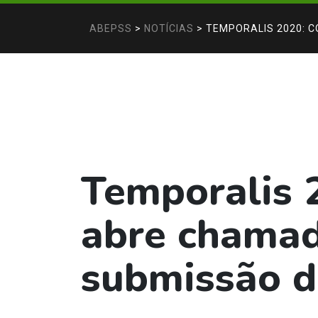
ABEPSS
>
NOTÍCIAS
>
TEMPORALIS 2020: 
Temporalis 2
abre chamad
submissão d