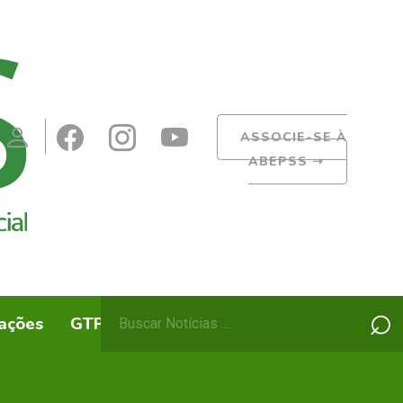
ASSOCIE-SE À
ABEPSS
➝
Pesquisar
⌕
ações
GTPs
ABEPSS Itinerante
por: