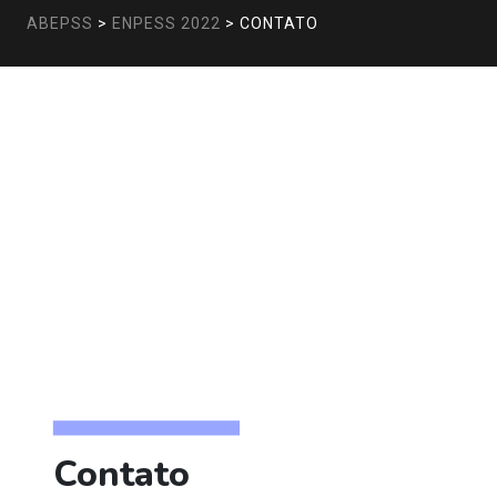
ABEPSS
>
ENPESS 2022
>
CONTATO
▅▅▅▅▅▅▅▅▅▅▅▅
Contato