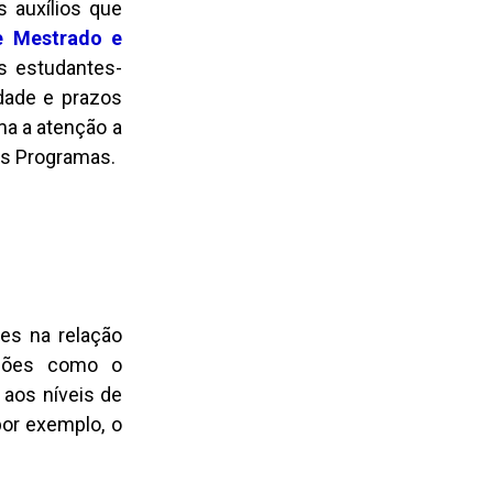
 auxílios que
e Mestrado e
s estudantes-
dade e prazos
ma a atenção a
os Programas.
es na relação
ações como o
 aos níveis de
por exemplo, o