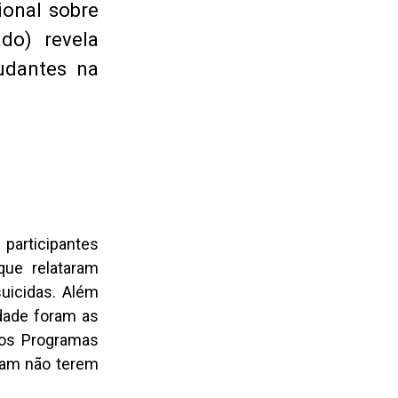
ional sobre
do) revela
udantes na
participantes
que relataram
uicidas. Além
dade foram as
 os Programas
ram não terem