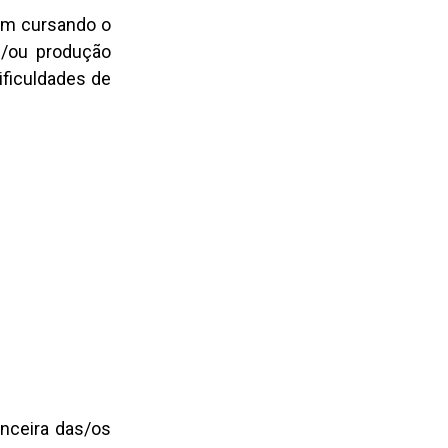
rem cursando o
e/ou produção
ificuldades de
anceira das/os