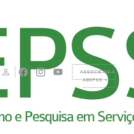
ASSOCIE-SE À
ABEPSS
➝