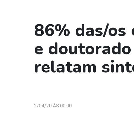
86% das/os 
e doutorado
relatam sin
2/04/20 ÀS 00:00