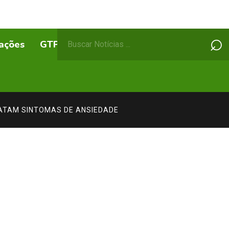
Pesquisar
⌕
ações
GTPs
ABEPSS Itinerante
por:
ATAM SINTOMAS DE ANSIEDADE