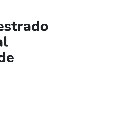
estrado
al
de