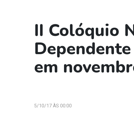
II Colóquio 
Dependente 
em novembr
5/10/17 ÀS 00:00