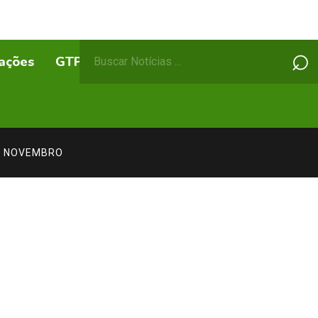
Pesquisar
⌕
ações
GTPs
ABEPSS Itinerante
por:
EM NOVEMBRO