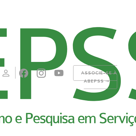
ASSOCIE-SE À
ABEPSS
➝