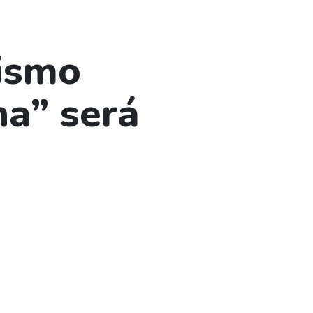
lismo
a” será