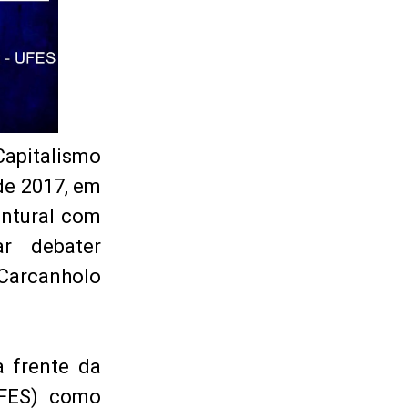
apitalismo
de 2017, em
untural com
r debater
 Carcanholo
 frente da
UFES) como