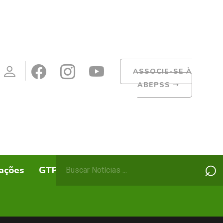
ASSOCIE-SE À
ABEPSS
➝
Pesquisar
⌕
ações
GTPs
ABEPSS Itinerante
por: