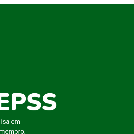
BEPSS
uisa em
o membro,