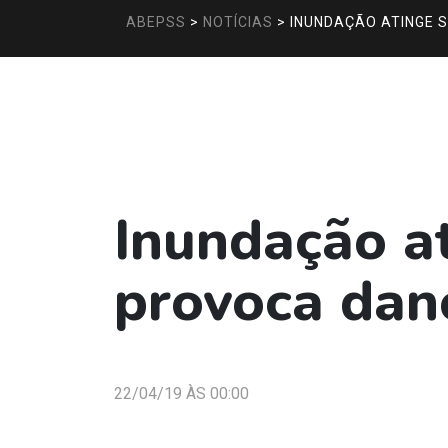
ABEPSS
>
NOTÍCIAS
>
INUNDAÇÃO ATINGE 
Inundação a
provoca dan
22/04/19 ÀS 00:00