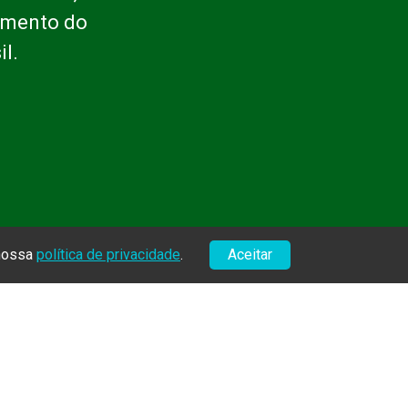
cimento do
l.
 nossa
política de privacidade
.
Aceitar