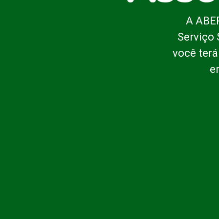
A ABEP
Serviço 
você terá
e