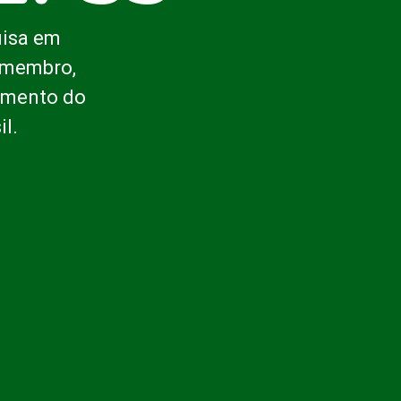
uisa em
o membro,
cimento do
l.