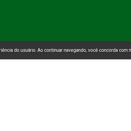
eriência do usuário. Ao continuar navegando, você concorda com
MAPA DO SITE
INSTITUCIONAL
Institucional
Estatuto