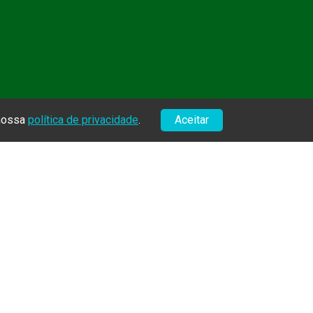
 nossa
política de privacidade
.
Aceitar
SIGA-ME!