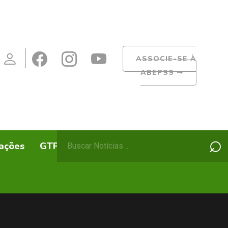
ASSOCIE-SE À
ABEPSS
➝
Pesquisar
⌕
ações
GTPs
ABEPSS Itinerante
por: