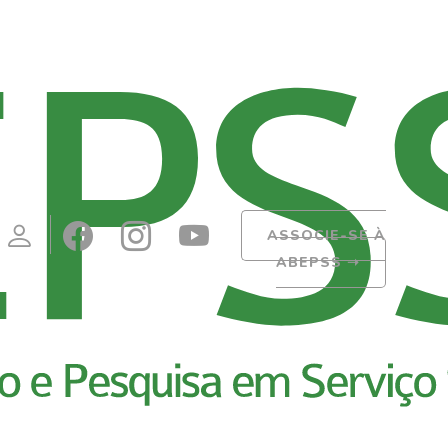
ASSOCIE-SE À
ABEPSS
➝