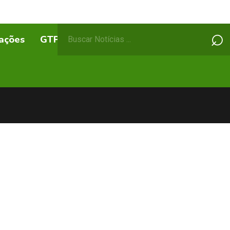
Pesquisar
⌕
ações
GTPs
ABEPSS Itinerante
por: