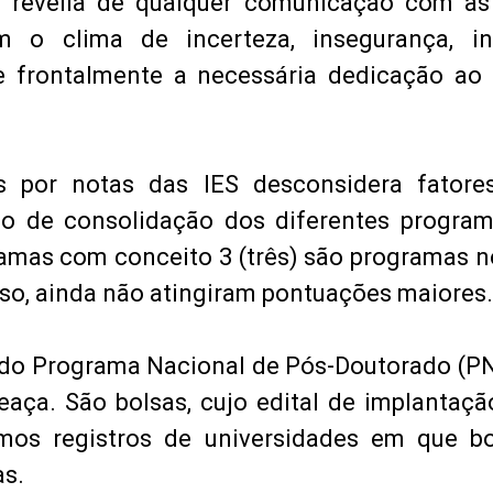
à revelia de qualquer comunicação com as
 o clima de incerteza, insegurança, ins
e frontalmente a necessária dedicação ao 
s por notas das IES desconsidera fatores
o de consolidação dos diferentes program
amas com conceito 3 (três) são programas n
sso, ainda não atingiram pontuações maiores.
s do Programa Nacional de Pós-Doutorado (P
aça. São bolsas, cujo edital de implantaç
mos registros de universidades em que bo
as.