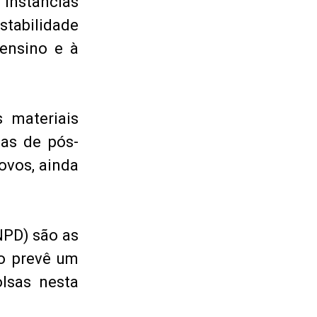
 instâncias
tabilidade
ensino e à
 materiais
as de pós-
ovos, ainda
NPD) são as
ão prevê um
lsas nesta