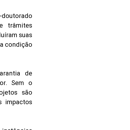
-doutorado
 trâmites
luíram suas
na condição
arantia de
ior. Sem o
ojetos são
s impactos