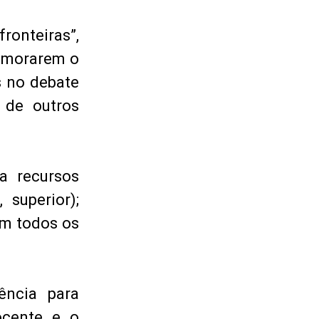
ronteiras”,
rimorarem o
s no debate
 de outros
a recursos
superior);
em todos os
ência para
ocente e o