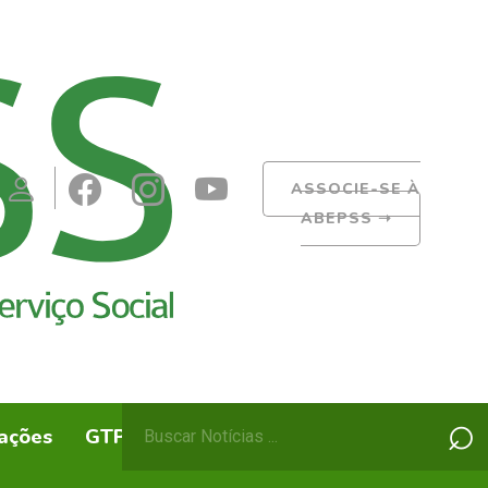
ASSOCIE-SE À
ABEPSS
➝
Pesquisar
⌕
ações
GTPs
ABEPSS Itinerante
por: