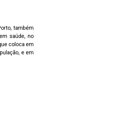
Porto, também
 em saúde, no
 que coloca em
opulação, e em