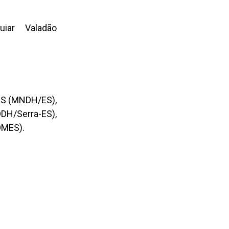
ar Valadão
ES (MNDH/ES),
DH/Serra-ES),
OMES).