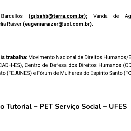
 Barcellos
(
gilsahb@terra.com.br
);
Vanda de Agui
lia Raiser
(
eugeniaraizer@uol.com.br
).
s trabalha
: Movimento Nacional de Direitos Humanos/
CADH-ES), Centro de Defesa dos Direitos Humanos (CD
nto (FEJUNES) e Fórum de Mulheres do Espírito Santo (F
 Tutorial – PET Serviço Social – UFES