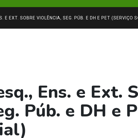
. E EXT. SOBRE VIOLÊNCIA, SEG. PÚB. E DH E PET (SERVIÇO 
sq., Ens. e Ext. 
eg. Púb. e DH e 
ial)