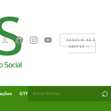
ASSOCIE-SE À
ABEPSS
➝
Pesquisar
⌕
ações
GTPs
ABEPSS Itinerante
por: