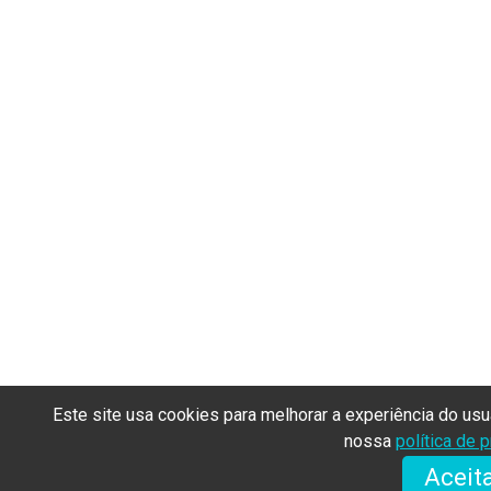
Este site usa cookies para melhorar a experiência do us
nossa
política de 
Aceit