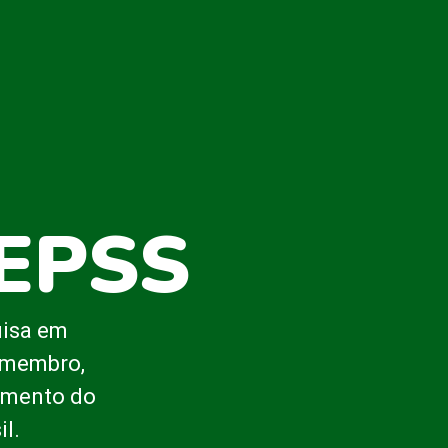
BEPSS
uisa em
o membro,
cimento do
l.