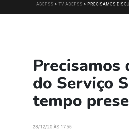
ABEPSS
>
TV ABEPSS
>
PRECISAMOS DISCU
Precisamos 
do Serviço S
tempo prese
28/12/20 ÀS 17:55