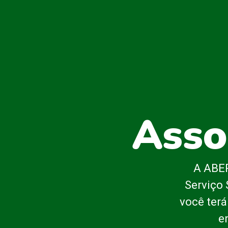
Asso
A ABEP
Serviço 
você terá
e