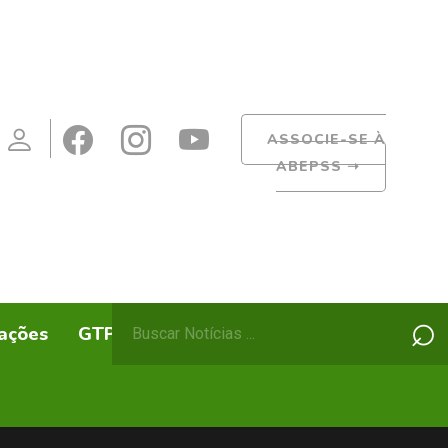
ASSOCIE-SE À
ABEPSS
➝
Pesquisar
⌕
ações
GTPs
ABEPSS Itinerante
por: