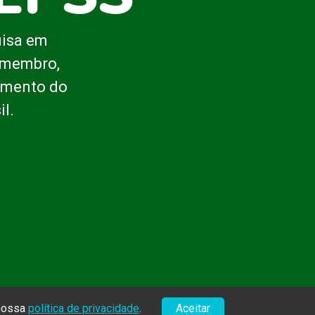
uisa em
o membro,
cimento do
l.
 nossa
política de privacidade
.
Aceitar