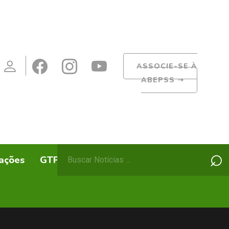
ASSOCIE-SE À
ABEPSS
➝
Pesquisar
⌕
ações
GTPs
ABEPSS Itinerante
por: