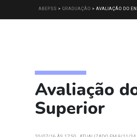
ABEPSS
>
GRADUAÇÃO
>
AVALIAÇÃO DO EN
▅▅▅▅▅▅▅▅▅▅▅▅
Avaliação d
Superior
20/07/16 ÀS 17:50 , ATUALIZADO EM 9/11/24 