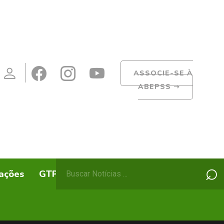
ASSOCIE-SE À
ABEPSS
➝
Pesquisar
⌕
ações
GTPs
ABEPSS Itinerante
por: