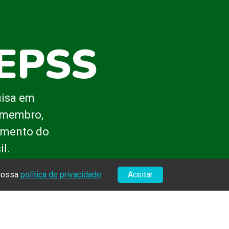
BEPSS
uisa em
o membro,
cimento do
l.
 nossa
política de privacidade
.
Aceitar