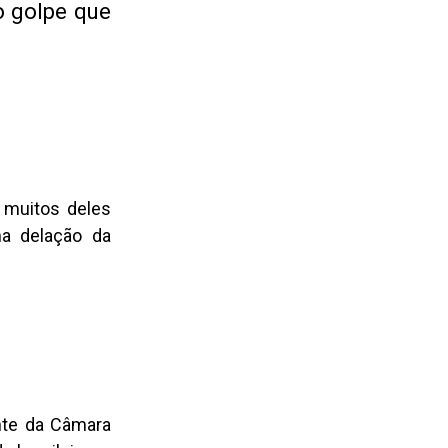
o golpe que
 muitos deles
na delação da
nte da Câmara