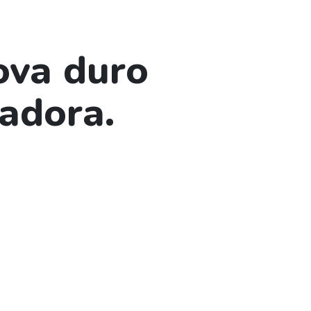
ova duro
hadora.