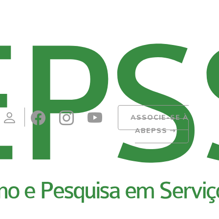
ASSOCIE-SE À
ABEPSS
➝