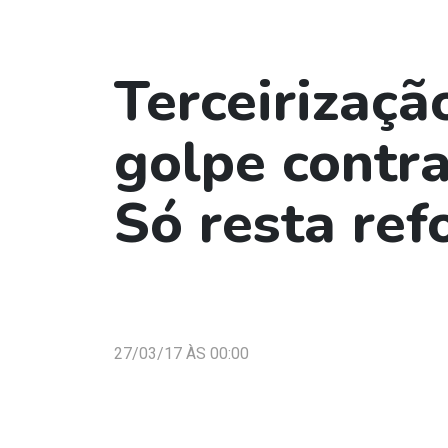
Terceirizaçã
golpe contra
Só resta refo
27/03/17 ÀS 00:00