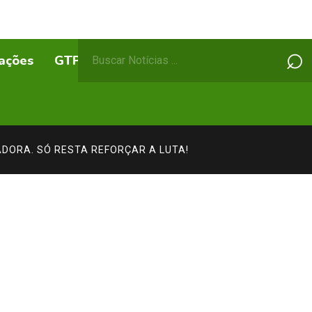
Pesquisar
⌕
ações
GTPs
ABEPSS Itinerante
por:
DORA. SÓ RESTA REFORÇAR A LUTA!