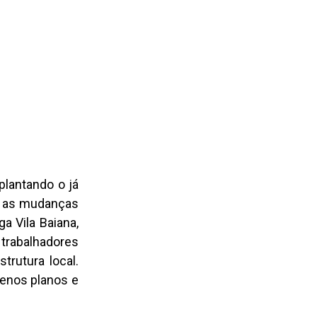
plantando o já
om as mudanças
a Vila Baiana,
 trabalhadores
trutura local.
renos planos e