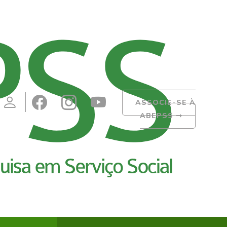
ASSOCIE-SE À
ABEPSS
➝
Pesquisar