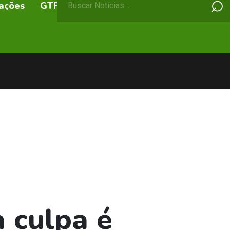
⌕
ações
GTPs
ABEPSS Itinerante
por:
a culpa é