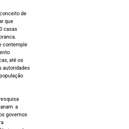
conceito de
ar que
00 casas
branca.
ue contemple
mento
as, até os
s autoridades
 população
Pesquisa
rmanam a
o os governos
ra