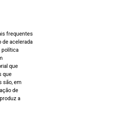
ais frequentes
o de acelerada
política
om
rial que
s que
s são, em
lação de
 produz a