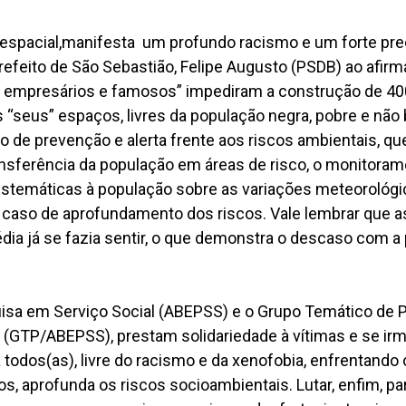
espacial,manifesta um profundo racismo e um forte pre
prefeito de São Sebastião, Felipe Augusto (PSDB) ao afirm
do empresários e famosos” impediram a construção de 4
s “seus” espaços, livres da população negra, pobre e não 
o de prevenção e alerta frente aos riscos ambientais, q
nsferência da população em áreas de risco, o monitora
stemáticas à população sobre as variações meteorológic
 caso de aprofundamento dos riscos. Vale lembrar que a
dia já se fazia sentir, o que demonstra o descaso com a
uisa em Serviço Social (ABEPSS) e o Grupo Temático de 
l (GTP/ABEPSS), prestam solidariedade à vítimas e se i
a todos(as), livre do racismo e da xenofobia, enfrentand
os, aprofunda os riscos socioambientais. Lutar, enfim, pa