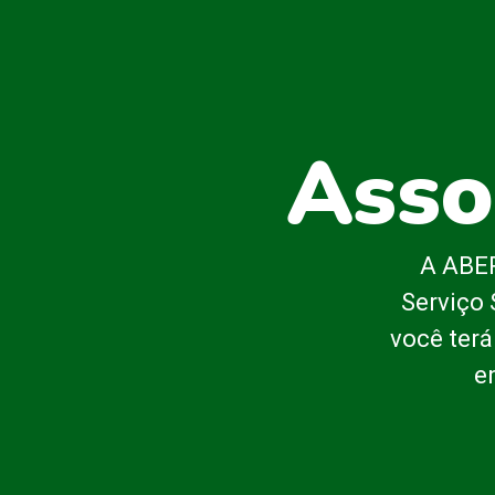
Asso
A ABEP
Serviço 
você terá
e