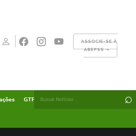
ASSOCIE-SE À
ABEPSS
➝
Pesquisar
⌕
ações
GTPs
ABEPSS Itinerante
por: