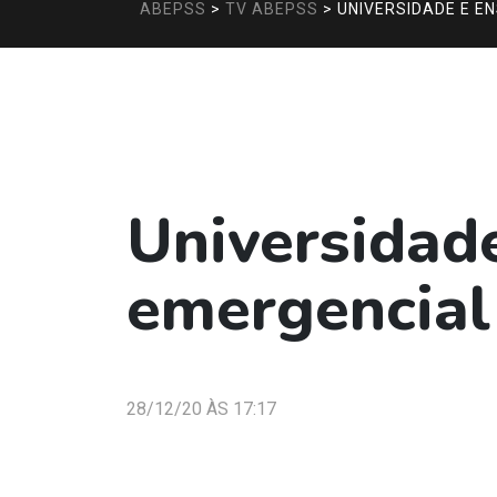
ABEPSS
>
TV ABEPSS
>
UNIVERSIDADE E E
Universidad
emergencial
28/12/20 ÀS 17:17