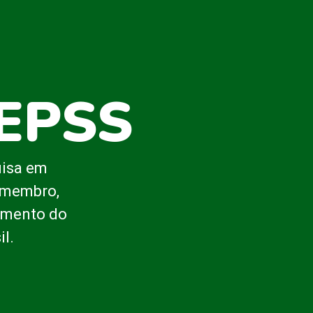
BEPSS
uisa em
o membro,
cimento do
l.