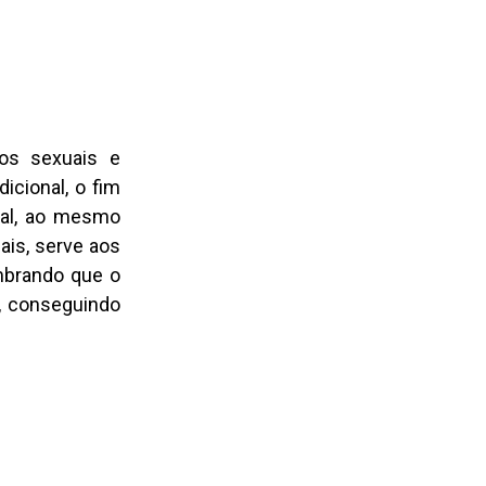
tos sexuais e
icional, o fim
ial, ao mesmo
ais, serve aos
mbrando que o
e, conseguindo