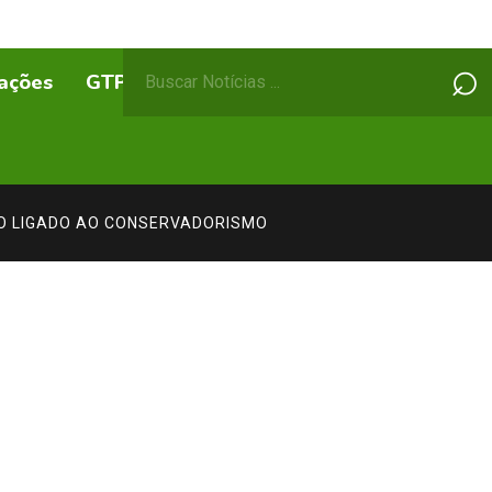
Pesquisar
⌕
ações
GTPs
ABEPSS Itinerante
por:
SO LIGADO AO CONSERVADORISMO