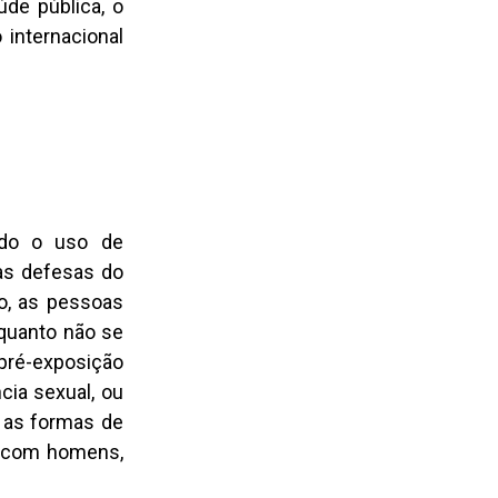
de pública, o
internacional
ndo o uso de
 as defesas do
lo, as pessoas
quanto não se
pré-exposição
cia sexual, ou
 as formas de
o com homens,