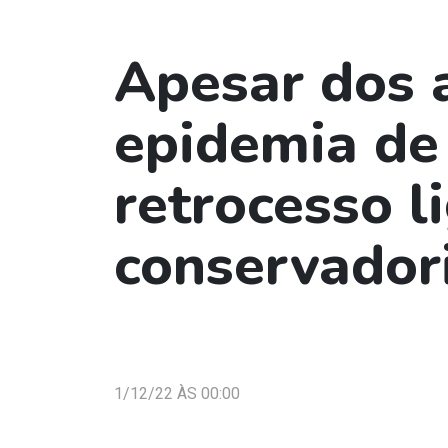
Apesar dos 
epidemia de 
retrocesso l
conservador
1/12/22 ÀS 00:00