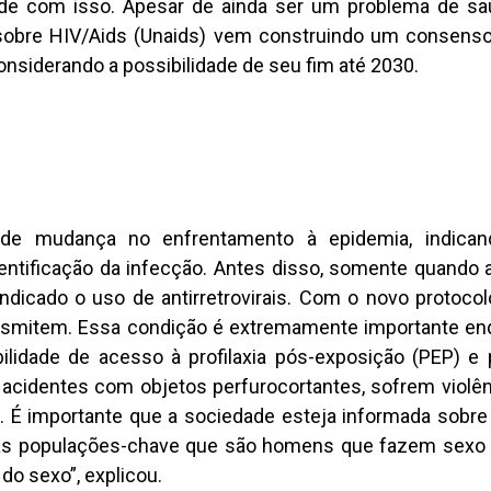
ade com isso. Apesar de ainda ser um problema de saú
obre HIV/Aids (Unaids) vem construindo um consenso 
nsiderando a possibilidade de seu fim até 2030.
e mudança no enfrentamento à epidemia, indica
identificação da infecção. Antes disso, somente quando
ndicado o uso de antirretrovirais. Com o novo protoco
ransmitem. Essa condição é extremamente importante en
idade de acesso à profilaxia pós-exposição (PEP) e 
acidentes com objetos perfurocortantes, sofrem violên
 É importante que a sociedade esteja informada sobre
 as populações-chave que são homens que fazem sex
 do sexo”, explicou.