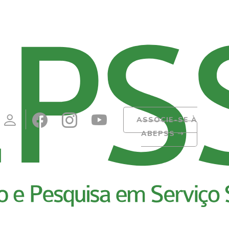
ASSOCIE-SE À
ABEPSS
➝