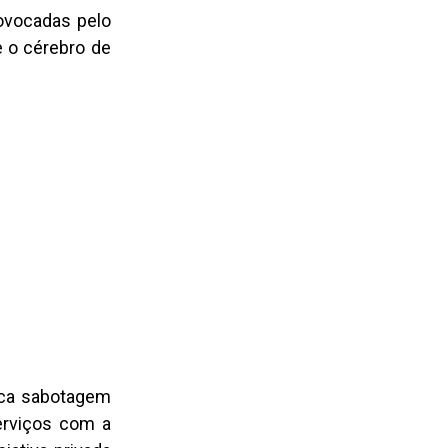
ovocadas pelo
e o cérebro de
rica sabotagem
erviços com a