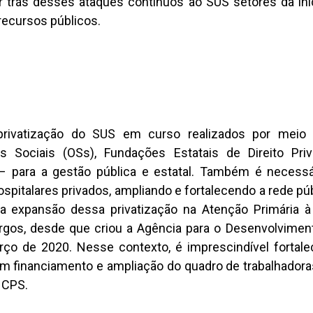
r trás desses ataques contínuos ao SUS setores da inic
ecursos públicos.
 privatização do SUS em curso realizados por meio
s Sociais (OSs), Fundações Estatais de Direito Pri
– para a gestão pública e estatal. Também é necessár
spitalares privados, ampliando e fortalecendo a rede pú
 a expansão dessa privatização na Atenção Primária 
gos, desde que criou a Agência para o Desenvolvimen
ço de 2020. Nesse contexto, é imprescindível fortale
com financiamento e ampliação do quadro de trabalhador
NCPS.