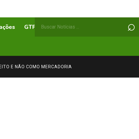
Pesquisar
⌕
ações
GTPs
ABEPSS Itinerante
por:
REITO E NÃO COMO MERCADORIA