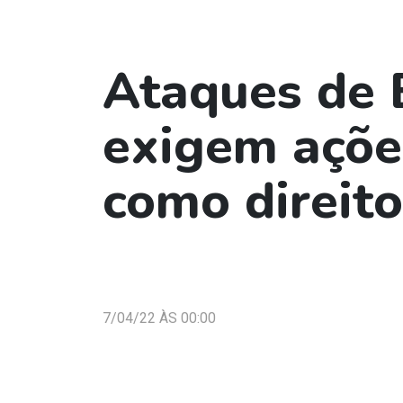
Ataques de 
exigem açõe
como direit
7/04/22 ÀS 00:00