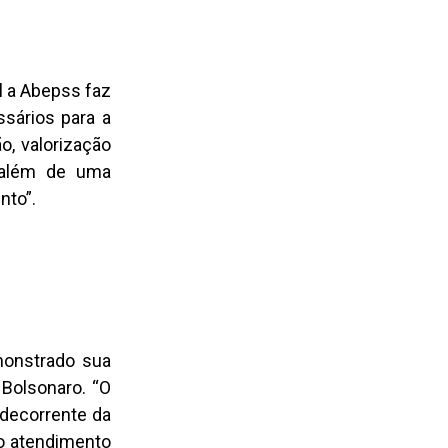
l a Abepss faz
ssários para a
o, valorização
, além de uma
nto”.
monstrado sua
 Bolsonaro. “O
 decorrente da
do atendimento