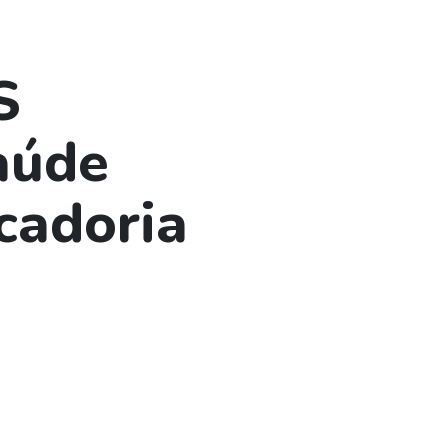
S
aúde
cadoria