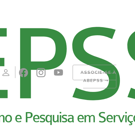
ASSOCIE-SE À
ABEPSS
➝