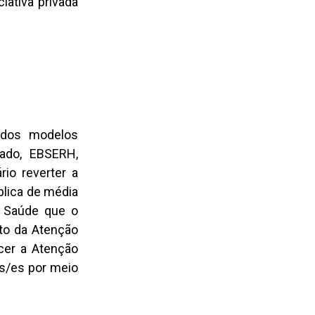
iativa privada
 dos modelos
vado, EBSERH,
io reverter a
blica de média
à Saúde que o
to da Atenção
cer a Atenção
as/es por meio