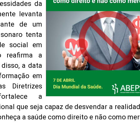
cessidades da
mente levanta
iante de um
sonaro tenta
le social em
o reafirma a
disso, a data
 formação em
as Diretrizes
fortalece a
sional que seja capaz de desvendar a realida
conheça a saúde como direito e não como mer