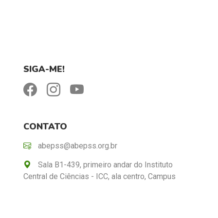
SIGA-ME!
CONTATO
abepss@abepss.org.br
Sala B1-439, primeiro andar do Instituto
Central de Ciências - ICC, ala centro, Campus
Darcy Ribeiro, Universidade de Brasília - UnB,
Brasília (DF). CEP 709.10-900.